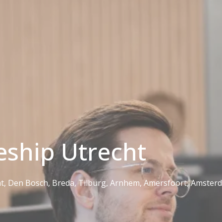
eship Utrecht
t, Den Bosch, Breda, Tilburg, Arnhem, Amersfoort, Amster