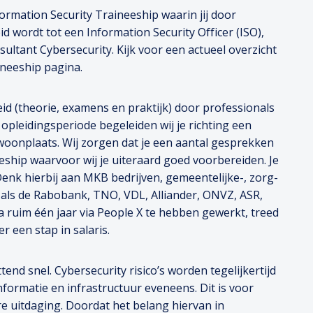
ormation Security Traineeship waarin jij door
id wordt tot een Information Security Officer (ISO),
nsultant Cybersecurity. Kijk voor een actueel overzicht
ineeship pagina.
id (theorie, examens en praktijk) door professionals
opleidingsperiode begeleiden wij je richting een
woonplaats. Wij zorgen dat je een aantal gesprekken
eeship waarvoor wij je uiteraard goed voorbereiden. Je
. Denk hierbij aan MKB bedrijven, gemeentelijke-, zorg-
n als de Rabobank, TNO, VDL, Alliander, ONVZ, ASR,
 ruim één jaar via People X te hebben gewerkt, treed
r een stap in salaris.
nd snel. Cybersecurity risico’s worden tegelijkertijd
nformatie en infrastructuur eveneens. Dit is voor
e uitdaging. Doordat het belang hiervan in