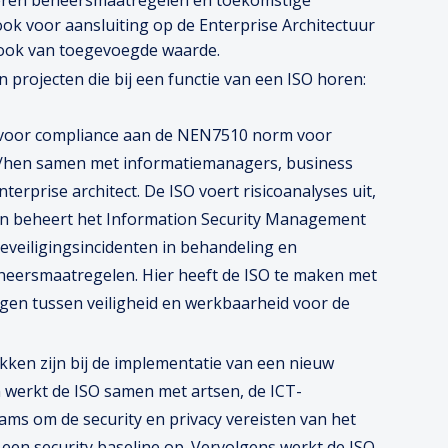
eren beheersmaatregelen en toekomstige
 ook voor aansluiting op de Enterprise Architectuur
n ook van toegevoegde waarde.
rojecten die bij een functie van een ISO horen:
en voor compliance aan de NEN7510 norm voor
/zij/hen samen met informatiemanagers, business
terprise architect. De ISO voert risicoanalyses uit,
en beheert het Information Security Management
eveiligingsincidenten in behandeling en
heersmaatregelen. Hier heeft de ISO te maken met
ngen tussen veiligheid en werkbaarheid voor de
ken zijn bij de implementatie van een nieuw
n werkt de ISO samen met artsen, de ICT-
ams om de security en privacy vereisten van het
 een security baseline op. Vervolgens werkt de ISO