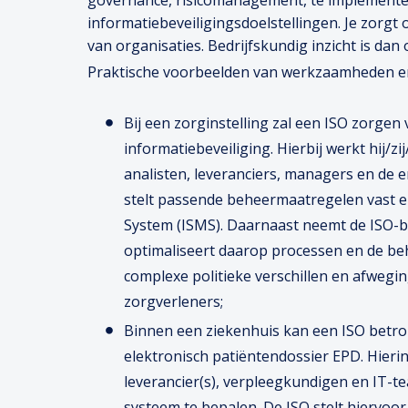
governance, risicomanagement, te implement
informatiebeveiligingsdoelstellingen. Je zorgt
van organisaties. Bedrijfskundig inzicht is da
Praktische voorbeelden van werkzaamheden en p
Bij een zorginstelling zal een ISO zorg
informatiebeveiliging. Hierbij werkt hij
analisten, leveranciers, managers en de en
stelt passende beheermaatregelen vast 
System (ISMS). Daarnaast neemt de ISO-b
optimaliseert daarop processen en de be
complexe politieke verschillen en afwegi
zorgverleners;
Binnen een ziekenhuis kan een ISO betrok
elektronisch patiëntendossier EPD. Hieri
leverancier(s), verpleegkundigen en IT-te
systeem te bepalen. De ISO stelt hiervoor