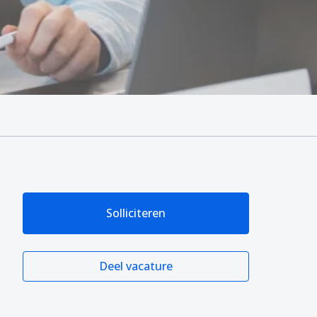
Solliciteren
Deel vacature