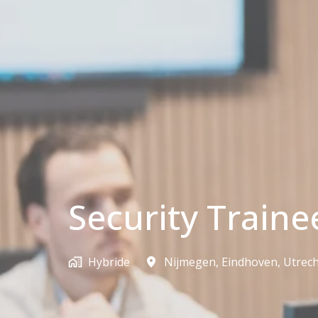
Security Traine
Hybride
Nijmegen, Eindhoven, Utrech