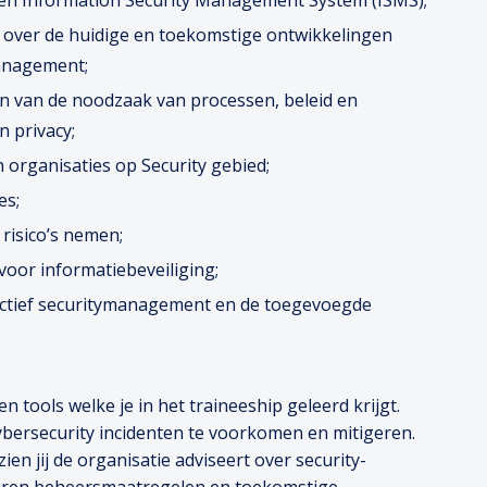
een Information Security Management System (ISMS);
n over de huidige en toekomstige ontwikkelingen
management;
n van de noodzaak van processen, beleid en
n privacy;
organisaties op Security gebied;
es;
risico’s nemen;
voor informatiebeveiliging;
actief securitymanagement en de toegevoegde
en tools welke je in het traineeship geleerd krijgt.
 cybersecurity incidenten te voorkomen en mitigeren.
en jij de organisatie adviseert over security-