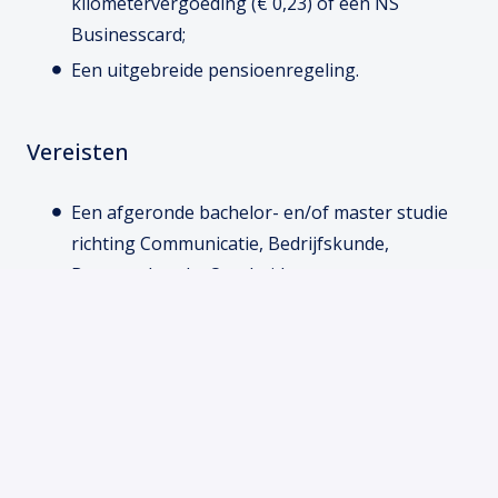
kilometervergoeding (€ 0,23) of een NS
Businesscard;
Een uitgebreide pensioenregeling.
Vereisten
Een afgeronde bachelor- en/of master studie
richting Communicatie, Bedrijfskunde,
Bestuurskunde, Overheidsmanagement,
Informatiewetenschappen, (Strategic)
Management, (Commerciële) Economie, HR,
Facility Management.
Praktische ervaring vanuit stage of studie met
verandermanagement of procesoptimalisaties
is een pré;