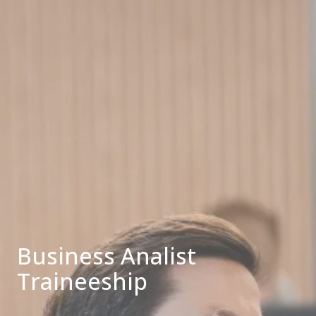
Business Analist
Traineeship